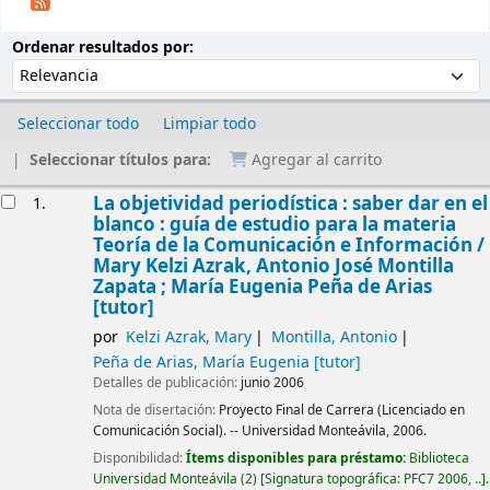
Ordenar
Ordenar por:
Ordenar resultados por:
Seleccionar todo
Limpiar todo
Seleccionar títulos para:
Agregar al carrito
Resultados
La objetividad periodística : saber dar en el
1.
blanco : guía de estudio para la materia
Teoría de la Comunicación e Información /
Mary Kelzi Azrak, Antonio José Montilla
Zapata ; María Eugenia Peña de Arias
[tutor]
por
Kelzi Azrak, Mary
Montilla, Antonio
Peña de Arias, María Eugenia
[tutor]
Detalles de publicación:
junio 2006
Nota de disertación:
Proyecto Final de Carrera (Licenciado en
Comunicación Social). -- Universidad Monteávila, 2006.
Disponibilidad:
Ítems disponibles para préstamo:
Biblioteca
Universidad Monteávila
(2)
Signatura topográfica:
PFC7 2006, ..
.