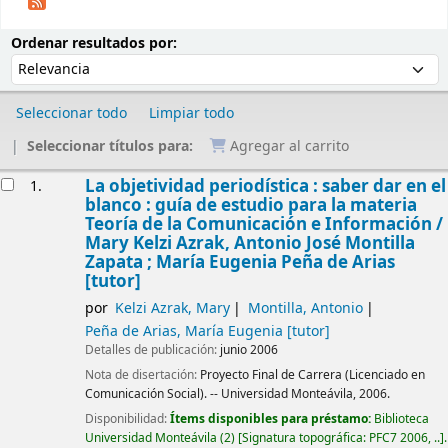
Ordenar
Ordenar por:
Ordenar resultados por:
Seleccionar todo
Limpiar todo
Seleccionar títulos para:
Agregar al carrito
Resultados
La objetividad periodística : saber dar en el
1.
blanco : guía de estudio para la materia
Teoría de la Comunicación e Información /
Mary Kelzi Azrak, Antonio José Montilla
Zapata ; María Eugenia Peña de Arias
[tutor]
por
Kelzi Azrak, Mary
Montilla, Antonio
Peña de Arias, María Eugenia
[tutor]
Detalles de publicación:
junio 2006
Nota de disertación:
Proyecto Final de Carrera (Licenciado en
Comunicación Social). -- Universidad Monteávila, 2006.
Disponibilidad:
Ítems disponibles para préstamo:
Biblioteca
Universidad Monteávila
(2)
Signatura topográfica:
PFC7 2006, ..
.