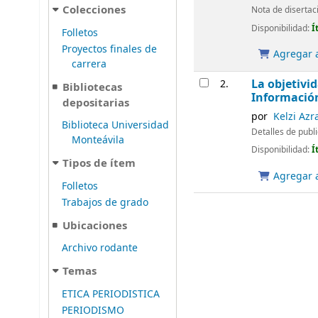
Colecciones
Nota de disertac
Disponibilidad:
Í
Folletos
Proyectos finales de
Agregar a
carrera
La objetivid
2.
Bibliotecas
Informació
depositarias
por
Kelzi Azr
Biblioteca Universidad
Detalles de publ
Monteávila
Disponibilidad:
Í
Tipos de ítem
Agregar a
Folletos
Trabajos de grado
Ubicaciones
Archivo rodante
Temas
ETICA PERIODISTICA
PERIODISMO