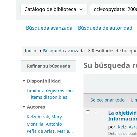
Buscar en el catálogo por:
Buscar en el cat
Búsqueda avanzada
Búsqueda de autoridad
Inicio
Búsqueda avanzada
Resultados de búsqued
Su búsqueda r
Refinar su búsqueda
Ordenar
Disponibilidad
Limitar a registros con
ítems disponibles
Seleccionar todo
Li
Autores
Resultados
La objetivi
1.
Kelzi Azrak, Mary
Informació
Montilla, Antonio
por
Kelzi Azr
Peña de Arias, María...
Detalles de publ