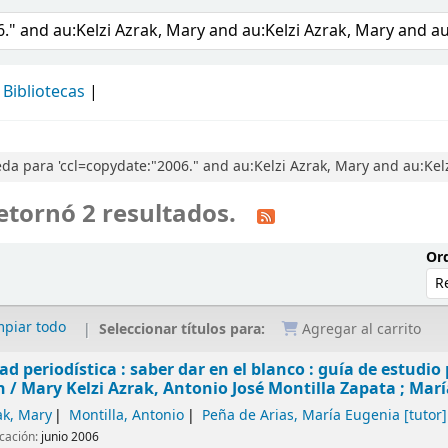
álogo
Bibliotecas
a para 'ccl=copydate:"2006." and au:Kelzi Azrak, Mary and au:Kelz
etornó 2 resultados.
Ord
mpiar todo
Seleccionar títulos para:
Agregar al carrito
dad periodística : saber dar en el blanco : guía de estudi
n /
Mary Kelzi Azrak, Antonio José Montilla Zapata ; Marí
ak, Mary
Montilla, Antonio
Peña de Arias, María Eugenia
[tutor]
icación:
junio 2006