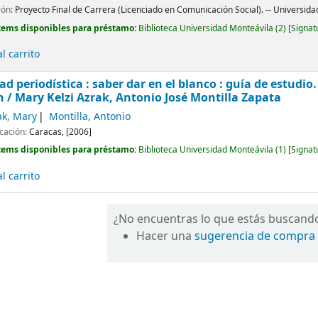
ión:
Proyecto Final de Carrera (Licenciado en Comunicación Social). -- Universida
tems disponibles para préstamo:
Biblioteca Universidad Monteávila
(2)
Signat
l carrito
ad periodística : saber dar en el blanco : guía de estudio
n /
Mary Kelzi Azrak, Antonio José Montilla Zapata
ak, Mary
Montilla, Antonio
icación:
Caracas,
[2006]
tems disponibles para préstamo:
Biblioteca Universidad Monteávila
(1)
Signat
l carrito
¿No encuentras lo que estás buscand
Hacer una
sugerencia de compra