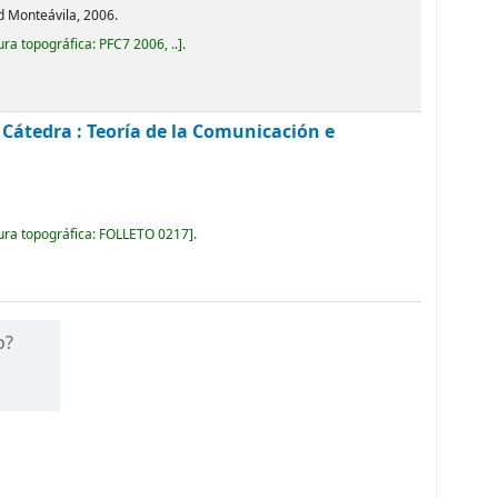
d Monteávila, 2006.
ura topográfica:
PFC7 2006, ..
.
. Cátedra : Teoría de la Comunicación e
ura topográfica:
FOLLETO 0217
.
o?