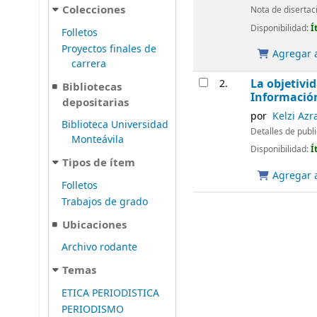
Colecciones
Nota de disertac
Disponibilidad:
Í
Folletos
Proyectos finales de
Agregar a
carrera
La objetivid
2.
Bibliotecas
Informació
depositarias
por
Kelzi Azr
Biblioteca Universidad
Detalles de publ
Monteávila
Disponibilidad:
Í
Tipos de ítem
Agregar a
Folletos
Trabajos de grado
Ubicaciones
Archivo rodante
Temas
ETICA PERIODISTICA
PERIODISMO