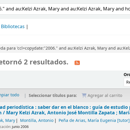
álogo
Bibliotecas
a para 'ccl=copydate:"2006." and au:Kelzi Azrak, Mary and au:Ke
etornó 2 resultados.
Ord
mpiar todo
Seleccionar títulos para:
Agregar al carrito
dad periodística : saber dar en el blanco : guía de estudi
n /
Mary Kelzi Azrak, Antonio José Montilla Zapata ; Marí
ak, Mary
Montilla, Antonio
Peña de Arias, María Eugenia
[tutor]
icación:
junio 2006