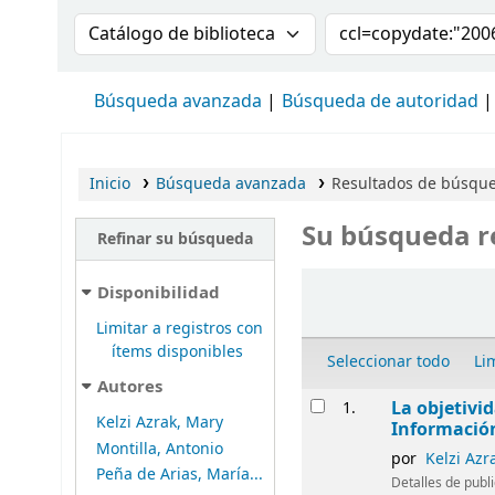
Buscar en el catálogo por:
Buscar en el cat
Búsqueda avanzada
Búsqueda de autoridad
Inicio
Búsqueda avanzada
Resultados de búsqued
Su búsqueda r
Refinar su búsqueda
Ordenar
Disponibilidad
Limitar a registros con
ítems disponibles
Seleccionar todo
Li
Autores
Resultados
La objetivi
1.
Kelzi Azrak, Mary
Informació
Montilla, Antonio
por
Kelzi Azr
Peña de Arias, María...
Detalles de publ