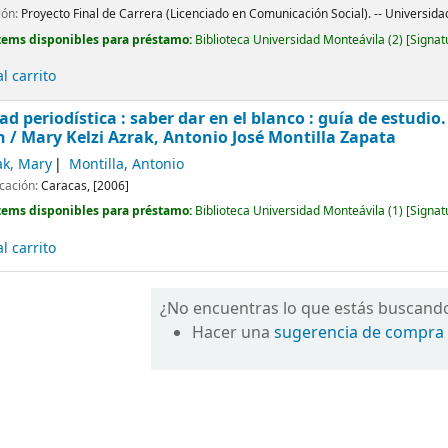
ión:
Proyecto Final de Carrera (Licenciado en Comunicación Social). -- Universida
tems disponibles para préstamo:
Biblioteca Universidad Monteávila
(2)
Signat
l carrito
ad periodística : saber dar en el blanco : guía de estudio
n /
Mary Kelzi Azrak, Antonio José Montilla Zapata
ak, Mary
Montilla, Antonio
icación:
Caracas,
[2006]
tems disponibles para préstamo:
Biblioteca Universidad Monteávila
(1)
Signat
l carrito
¿No encuentras lo que estás buscand
Hacer una
sugerencia de compra