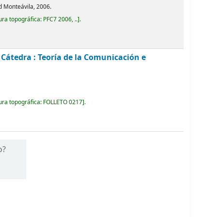
d Monteávila, 2006.
ura topográfica:
PFC7 2006, ..
.
. Cátedra : Teoría de la Comunicación e
ura topográfica:
FOLLETO 0217
.
o?