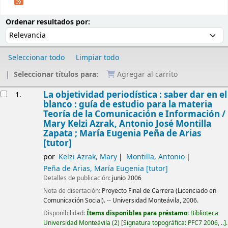
Ordenar
Ordenar por:
Ordenar resultados por:
Seleccionar todo
Limpiar todo
Seleccionar títulos para:
Agregar al carrito
Resultados
La objetividad periodística : saber dar en el
1.
blanco : guía de estudio para la materia
Teoría de la Comunicación e Información /
Mary Kelzi Azrak, Antonio José Montilla
Zapata ; María Eugenia Peña de Arias
[tutor]
por
Kelzi Azrak, Mary
Montilla, Antonio
Peña de Arias, María Eugenia
[tutor]
Detalles de publicación:
junio 2006
Nota de disertación:
Proyecto Final de Carrera (Licenciado en
Comunicación Social). -- Universidad Monteávila, 2006.
Disponibilidad:
Ítems disponibles para préstamo:
Biblioteca
Universidad Monteávila
(2)
Signatura topográfica:
PFC7 2006, ..
.