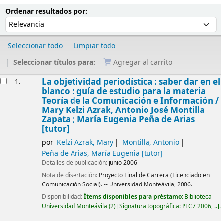
Ordenar
Ordenar por:
Ordenar resultados por:
Seleccionar todo
Limpiar todo
Seleccionar títulos para:
Agregar al carrito
Resultados
La objetividad periodística : saber dar en el
1.
blanco : guía de estudio para la materia
Teoría de la Comunicación e Información /
Mary Kelzi Azrak, Antonio José Montilla
Zapata ; María Eugenia Peña de Arias
[tutor]
por
Kelzi Azrak, Mary
Montilla, Antonio
Peña de Arias, María Eugenia
[tutor]
Detalles de publicación:
junio 2006
Nota de disertación:
Proyecto Final de Carrera (Licenciado en
Comunicación Social). -- Universidad Monteávila, 2006.
Disponibilidad:
Ítems disponibles para préstamo:
Biblioteca
Universidad Monteávila
(2)
Signatura topográfica:
PFC7 2006, ..
.