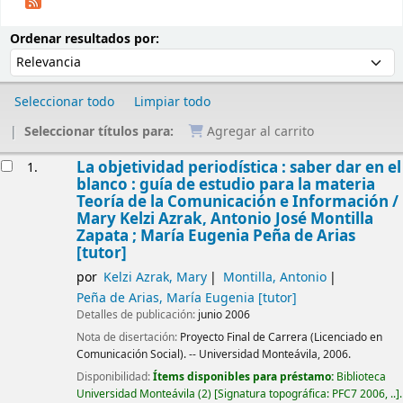
Ordenar
Ordenar por:
Ordenar resultados por:
Seleccionar todo
Limpiar todo
Seleccionar títulos para:
Agregar al carrito
Resultados
La objetividad periodística : saber dar en el
1.
blanco : guía de estudio para la materia
Teoría de la Comunicación e Información /
Mary Kelzi Azrak, Antonio José Montilla
Zapata ; María Eugenia Peña de Arias
[tutor]
por
Kelzi Azrak, Mary
Montilla, Antonio
Peña de Arias, María Eugenia
[tutor]
Detalles de publicación:
junio 2006
Nota de disertación:
Proyecto Final de Carrera (Licenciado en
Comunicación Social). -- Universidad Monteávila, 2006.
Disponibilidad:
Ítems disponibles para préstamo:
Biblioteca
Universidad Monteávila
(2)
Signatura topográfica:
PFC7 2006, ..
.