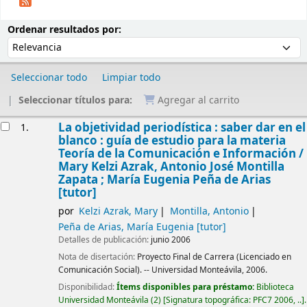
Ordenar
Ordenar por:
Ordenar resultados por:
Seleccionar todo
Limpiar todo
Seleccionar títulos para:
Agregar al carrito
Resultados
La objetividad periodística : saber dar en el
1.
blanco : guía de estudio para la materia
Teoría de la Comunicación e Información /
Mary Kelzi Azrak, Antonio José Montilla
Zapata ; María Eugenia Peña de Arias
[tutor]
por
Kelzi Azrak, Mary
Montilla, Antonio
Peña de Arias, María Eugenia
[tutor]
Detalles de publicación:
junio 2006
Nota de disertación:
Proyecto Final de Carrera (Licenciado en
Comunicación Social). -- Universidad Monteávila, 2006.
Disponibilidad:
Ítems disponibles para préstamo:
Biblioteca
Universidad Monteávila
(2)
Signatura topográfica:
PFC7 2006, ..
.