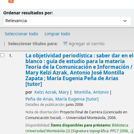
Ordenar
Ordenar por:
Ordenar resultados por:
Seleccionar todo
Limpiar todo
Seleccionar títulos para:
Agregar al carrito
Resultados
La objetividad periodística : saber dar en el
1.
blanco : guía de estudio para la materia
Teoría de la Comunicación e Información /
Mary Kelzi Azrak, Antonio José Montilla
Zapata ; María Eugenia Peña de Arias
[tutor]
por
Kelzi Azrak, Mary
Montilla, Antonio
Peña de Arias, María Eugenia
[tutor]
Detalles de publicación:
junio 2006
Nota de disertación:
Proyecto Final de Carrera (Licenciado en
Comunicación Social). -- Universidad Monteávila, 2006.
Disponibilidad:
Ítems disponibles para préstamo:
Biblioteca
Universidad Monteávila
(2)
Signatura topográfica:
PFC7 2006, ..
.