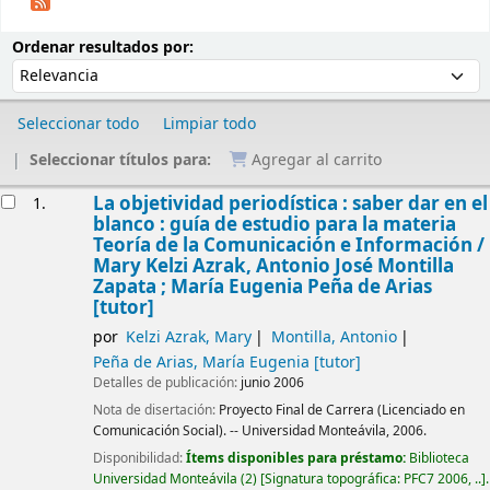
Ordenar
Ordenar por:
Ordenar resultados por:
Seleccionar todo
Limpiar todo
Seleccionar títulos para:
Agregar al carrito
Resultados
La objetividad periodística : saber dar en el
1.
blanco : guía de estudio para la materia
Teoría de la Comunicación e Información /
Mary Kelzi Azrak, Antonio José Montilla
Zapata ; María Eugenia Peña de Arias
[tutor]
por
Kelzi Azrak, Mary
Montilla, Antonio
Peña de Arias, María Eugenia
[tutor]
Detalles de publicación:
junio 2006
Nota de disertación:
Proyecto Final de Carrera (Licenciado en
Comunicación Social). -- Universidad Monteávila, 2006.
Disponibilidad:
Ítems disponibles para préstamo:
Biblioteca
Universidad Monteávila
(2)
Signatura topográfica:
PFC7 2006, ..
.