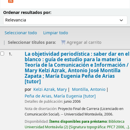
Ordenar
Ordenar por:
Ordenar resultados por:
Seleccionar todo
Limpiar todo
Seleccionar títulos para:
Agregar al carrito
Resultados
La objetividad periodística : saber dar en el
1.
blanco : guía de estudio para la materia
Teoría de la Comunicación e Información /
Mary Kelzi Azrak, Antonio José Montilla
Zapata ; María Eugenia Peña de Arias
[tutor]
por
Kelzi Azrak, Mary
Montilla, Antonio
Peña de Arias, María Eugenia
[tutor]
Detalles de publicación:
junio 2006
Nota de disertación:
Proyecto Final de Carrera (Licenciado en
Comunicación Social). -- Universidad Monteávila, 2006.
Disponibilidad:
Ítems disponibles para préstamo:
Biblioteca
Universidad Monteávila
(2)
Signatura topográfica:
PFC7 2006, ..
.