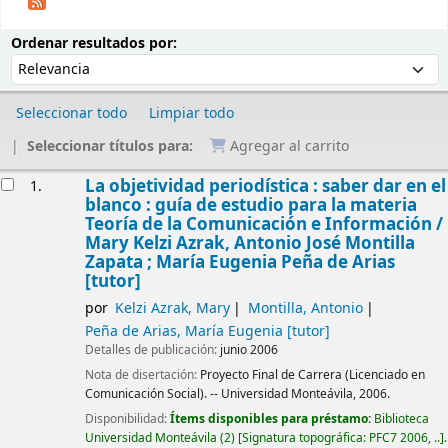
Ordenar
Ordenar por:
Ordenar resultados por:
Seleccionar todo
Limpiar todo
Seleccionar títulos para:
Agregar al carrito
Resultados
La objetividad periodística : saber dar en el
1.
blanco : guía de estudio para la materia
Teoría de la Comunicación e Información /
Mary Kelzi Azrak, Antonio José Montilla
Zapata ; María Eugenia Peña de Arias
[tutor]
por
Kelzi Azrak, Mary
Montilla, Antonio
Peña de Arias, María Eugenia
[tutor]
Detalles de publicación:
junio 2006
Nota de disertación:
Proyecto Final de Carrera (Licenciado en
Comunicación Social). -- Universidad Monteávila, 2006.
Disponibilidad:
Ítems disponibles para préstamo:
Biblioteca
Universidad Monteávila
(2)
Signatura topográfica:
PFC7 2006, ..
.