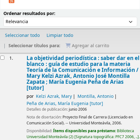
Ordenar
Ordenar por:
Ordenar resultados por:
Seleccionar todo
Limpiar todo
Seleccionar títulos para:
Agregar al carrito
Resultados
La objetividad periodística : saber dar en el
1.
blanco : guía de estudio para la materia
Teoría de la Comunicación e Información /
Mary Kelzi Azrak, Antonio José Montilla
Zapata ; María Eugenia Peña de Arias
[tutor]
por
Kelzi Azrak, Mary
Montilla, Antonio
Peña de Arias, María Eugenia
[tutor]
Detalles de publicación:
junio 2006
Nota de disertación:
Proyecto Final de Carrera (Licenciado en
Comunicación Social). -- Universidad Monteávila, 2006.
Disponibilidad:
Ítems disponibles para préstamo:
Biblioteca
Universidad Monteávila
(2)
Signatura topográfica:
PFC7 2006, ..
.