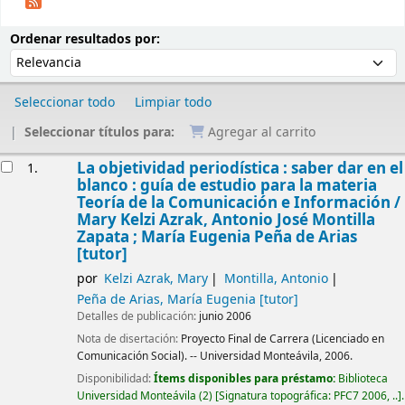
Ordenar
Ordenar por:
Ordenar resultados por:
Seleccionar todo
Limpiar todo
Seleccionar títulos para:
Agregar al carrito
Resultados
La objetividad periodística : saber dar en el
1.
blanco : guía de estudio para la materia
Teoría de la Comunicación e Información /
Mary Kelzi Azrak, Antonio José Montilla
Zapata ; María Eugenia Peña de Arias
[tutor]
por
Kelzi Azrak, Mary
Montilla, Antonio
Peña de Arias, María Eugenia
[tutor]
Detalles de publicación:
junio 2006
Nota de disertación:
Proyecto Final de Carrera (Licenciado en
Comunicación Social). -- Universidad Monteávila, 2006.
Disponibilidad:
Ítems disponibles para préstamo:
Biblioteca
Universidad Monteávila
(2)
Signatura topográfica:
PFC7 2006, ..
.