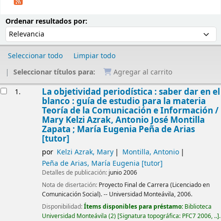
Ordenar
Ordenar por:
Ordenar resultados por:
Seleccionar todo
Limpiar todo
Seleccionar títulos para:
Agregar al carrito
Resultados
La objetividad periodística : saber dar en el
1.
blanco : guía de estudio para la materia
Teoría de la Comunicación e Información /
Mary Kelzi Azrak, Antonio José Montilla
Zapata ; María Eugenia Peña de Arias
[tutor]
por
Kelzi Azrak, Mary
Montilla, Antonio
Peña de Arias, María Eugenia
[tutor]
Detalles de publicación:
junio 2006
Nota de disertación:
Proyecto Final de Carrera (Licenciado en
Comunicación Social). -- Universidad Monteávila, 2006.
Disponibilidad:
Ítems disponibles para préstamo:
Biblioteca
Universidad Monteávila
(2)
Signatura topográfica:
PFC7 2006, ..
.