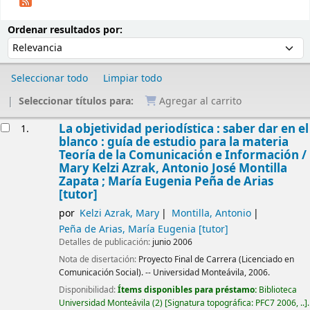
Ordenar
Ordenar por:
Ordenar resultados por:
Seleccionar todo
Limpiar todo
Seleccionar títulos para:
Agregar al carrito
Resultados
La objetividad periodística : saber dar en el
1.
blanco : guía de estudio para la materia
Teoría de la Comunicación e Información /
Mary Kelzi Azrak, Antonio José Montilla
Zapata ; María Eugenia Peña de Arias
[tutor]
por
Kelzi Azrak, Mary
Montilla, Antonio
Peña de Arias, María Eugenia
[tutor]
Detalles de publicación:
junio 2006
Nota de disertación:
Proyecto Final de Carrera (Licenciado en
Comunicación Social). -- Universidad Monteávila, 2006.
Disponibilidad:
Ítems disponibles para préstamo:
Biblioteca
Universidad Monteávila
(2)
Signatura topográfica:
PFC7 2006, ..
.