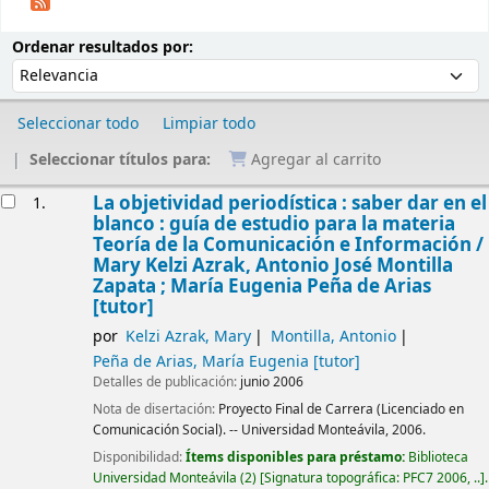
Ordenar
Ordenar por:
Ordenar resultados por:
Seleccionar todo
Limpiar todo
Seleccionar títulos para:
Agregar al carrito
Resultados
La objetividad periodística : saber dar en el
1.
blanco : guía de estudio para la materia
Teoría de la Comunicación e Información /
Mary Kelzi Azrak, Antonio José Montilla
Zapata ; María Eugenia Peña de Arias
[tutor]
por
Kelzi Azrak, Mary
Montilla, Antonio
Peña de Arias, María Eugenia
[tutor]
Detalles de publicación:
junio 2006
Nota de disertación:
Proyecto Final de Carrera (Licenciado en
Comunicación Social). -- Universidad Monteávila, 2006.
Disponibilidad:
Ítems disponibles para préstamo:
Biblioteca
Universidad Monteávila
(2)
Signatura topográfica:
PFC7 2006, ..
.