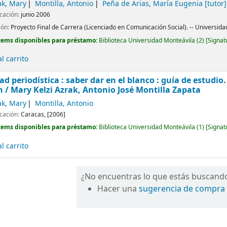
ak, Mary
Montilla, Antonio
Peña de Arias, María Eugenia
[tutor]
icación:
junio 2006
ión:
Proyecto Final de Carrera (Licenciado en Comunicación Social). -- Universida
tems disponibles para préstamo:
Biblioteca Universidad Monteávila
(2)
Signat
l carrito
ad periodística : saber dar en el blanco : guía de estudio
n /
Mary Kelzi Azrak, Antonio José Montilla Zapata
ak, Mary
Montilla, Antonio
icación:
Caracas,
[2006]
tems disponibles para préstamo:
Biblioteca Universidad Monteávila
(1)
Signat
l carrito
¿No encuentras lo que estás buscand
Hacer una
sugerencia de compra