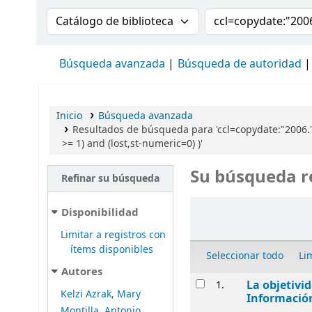
Buscar en el catálogo por:
Buscar en el cat
Búsqueda avanzada
Búsqueda de autoridad
Inicio
Búsqueda avanzada
Resultados de búsqueda para 'ccl=copydate:"2006."
>= 1) and (lost,st-numeric=0) )'
Su búsqueda r
Refinar su búsqueda
Ordenar
Disponibilidad
Limitar a registros con
ítems disponibles
Seleccionar todo
Li
Autores
Resultados
La objetivi
1.
Kelzi Azrak, Mary
Informació
Montilla, Antonio