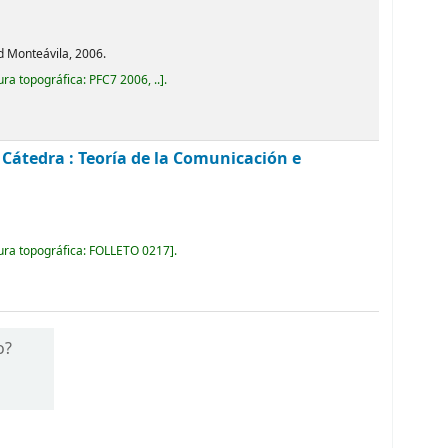
d Monteávila, 2006.
ura topográfica:
PFC7 2006, ..
.
. Cátedra : Teoría de la Comunicación e
ura topográfica:
FOLLETO 0217
.
o?