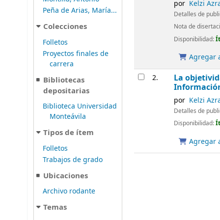
por
Kelzi Azr
Peña de Arias, María...
Detalles de publ
Colecciones
Nota de disertac
Disponibilidad:
Í
Folletos
Proyectos finales de
Agregar a
carrera
La objetivid
2.
Bibliotecas
Informació
depositarias
por
Kelzi Azr
Biblioteca Universidad
Detalles de publ
Monteávila
Disponibilidad:
Í
Tipos de ítem
Agregar a
Folletos
Trabajos de grado
Ubicaciones
Archivo rodante
Temas