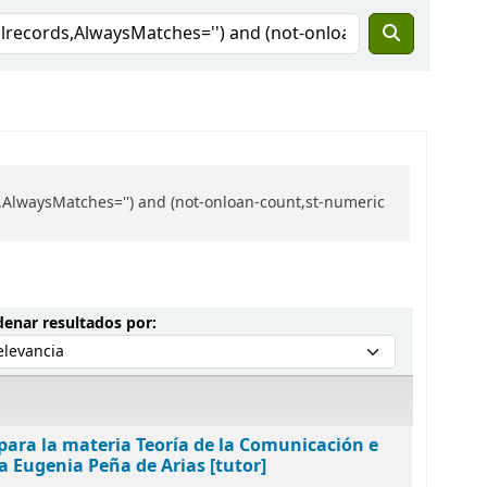
,AlwaysMatches='') and (not-onloan-count,st-numeric
Ordenar por:
enar resultados por:
o para la materia Teoría de la Comunicación e
a Eugenia Peña de Arias [tutor]