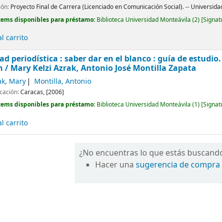
ión:
Proyecto Final de Carrera (Licenciado en Comunicación Social). -- Universida
tems disponibles para préstamo:
Biblioteca Universidad Monteávila
(2)
Signat
l carrito
ad periodística : saber dar en el blanco : guía de estudio
n /
Mary Kelzi Azrak, Antonio José Montilla Zapata
ak, Mary
Montilla, Antonio
icación:
Caracas,
[2006]
tems disponibles para préstamo:
Biblioteca Universidad Monteávila
(1)
Signat
l carrito
¿No encuentras lo que estás buscand
Hacer una
sugerencia de compra