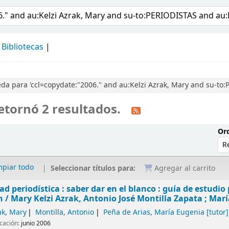
álogo
Bibliotecas
a para 'ccl=copydate:"2006." and au:Kelzi Azrak, Mary and su-to:
etornó 2 resultados.
Ord
mpiar todo
Seleccionar títulos para:
Agregar al carrito
dad periodística : saber dar en el blanco : guía de estudi
n /
Mary Kelzi Azrak, Antonio José Montilla Zapata ; Marí
ak, Mary
Montilla, Antonio
Peña de Arias, María Eugenia
[tutor]
icación:
junio 2006