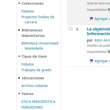
Colecciones
Nota de disertac
Disponibilidad:
Í
Folletos
Proyectos finales de
Agregar a
carrera
La objetivid
2.
Bibliotecas
Informació
depositarias
por
Kelzi Azr
Biblioteca Universidad
Detalles de publ
Monteávila
Disponibilidad:
Í
Tipos de ítem
Agregar a
Folletos
Trabajos de grado
Ubicaciones
Archivo rodante
Temas
ETICA PERIODISTICA
PERIODISMO