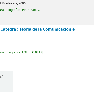
d Monteávila, 2006.
ura topográfica:
PFC7 2006, ..
.
. Cátedra : Teoría de la Comunicación e
ura topográfica:
FOLLETO 0217
.
o?