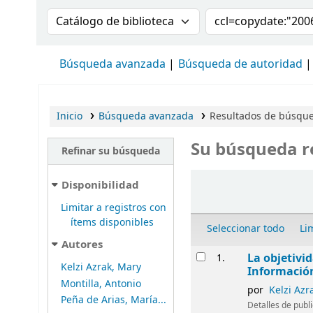
Buscar en el catálogo por:
Buscar en el cat
Búsqueda avanzada
Búsqueda de autoridad
Inicio
Búsqueda avanzada
Resultados de búsqued
Su búsqueda r
Refinar su búsqueda
Ordenar
Disponibilidad
Limitar a registros con
ítems disponibles
Seleccionar todo
Li
Autores
Resultados
La objetivi
1.
Kelzi Azrak, Mary
Informació
Montilla, Antonio
por
Kelzi Azr
Peña de Arias, María...
Detalles de publ