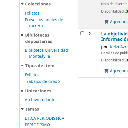
Colecciones
Nota de disertac
Disponibilidad:
Í
Folletos
Proyectos finales de
Agregar a
carrera
La objetivid
2.
Bibliotecas
Informació
depositarias
por
Kelzi Azr
Biblioteca Universidad
Detalles de publ
Monteávila
Disponibilidad:
Í
Tipos de ítem
Agregar a
Folletos
Trabajos de grado
Ubicaciones
Archivo rodante
Temas
ETICA PERIODISTICA
PERIODISMO