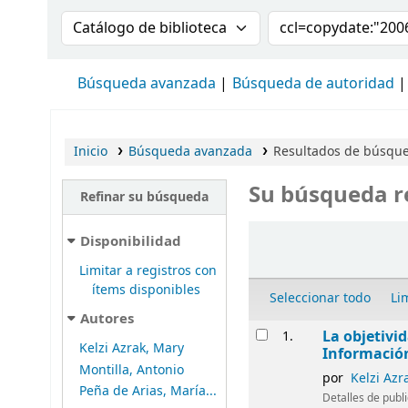
Buscar en el catálogo por:
Buscar en el cat
Búsqueda avanzada
Búsqueda de autoridad
Inicio
Búsqueda avanzada
Resultados de búsqued
Su búsqueda r
Refinar su búsqueda
Ordenar
Disponibilidad
Limitar a registros con
ítems disponibles
Seleccionar todo
Li
Autores
Resultados
La objetivi
1.
Kelzi Azrak, Mary
Informació
Montilla, Antonio
por
Kelzi Azr
Peña de Arias, María...
Detalles de publ