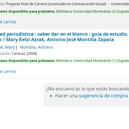
ión:
Proyecto Final de Carrera (Licenciado en Comunicación Social). -- Universida
tems disponibles para préstamo:
Biblioteca Universidad Monteávila
(2)
Signat
l carrito
ad periodística : saber dar en el blanco : guía de estudio
n /
Mary Kelzi Azrak, Antonio José Montilla Zapata
ak, Mary
Montilla, Antonio
icación:
Caracas,
[2006]
tems disponibles para préstamo:
Biblioteca Universidad Monteávila
(1)
Signat
l carrito
¿No encuentras lo que estás buscand
Hacer una
sugerencia de compra