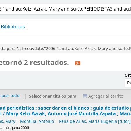
álogo
Bibliotecas
a para 'ccl=copydate:"2006." and au:Kelzi Azrak, Mary and su-to:
etornó 2 resultados.
Ord
mpiar todo
Seleccionar títulos para:
Agregar al carrito
dad periodística : saber dar en el blanco : guía de estudi
n /
Mary Kelzi Azrak, Antonio José Montilla Zapata ; Marí
ak, Mary
Montilla, Antonio
Peña de Arias, María Eugenia
[tutor]
icación:
junio 2006