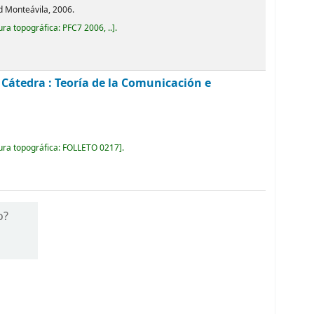
d Monteávila, 2006.
ura topográfica:
PFC7 2006, ..
.
. Cátedra : Teoría de la Comunicación e
ura topográfica:
FOLLETO 0217
.
o?