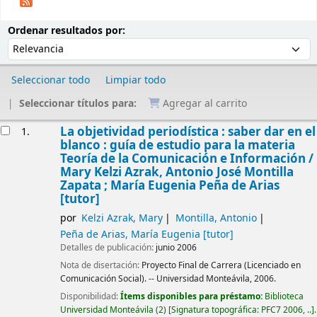
Ordenar
Ordenar por:
Ordenar resultados por:
Seleccionar todo
Limpiar todo
Seleccionar títulos para:
Agregar al carrito
Resultados
La objetividad periodística : saber dar en el
1.
blanco : guía de estudio para la materia
Teoría de la Comunicación e Información /
Mary Kelzi Azrak, Antonio José Montilla
Zapata ; María Eugenia Peña de Arias
[tutor]
por
Kelzi Azrak, Mary
Montilla, Antonio
Peña de Arias, María Eugenia
[tutor]
Detalles de publicación:
junio 2006
Nota de disertación:
Proyecto Final de Carrera (Licenciado en
Comunicación Social). -- Universidad Monteávila, 2006.
Disponibilidad:
Ítems disponibles para préstamo:
Biblioteca
Universidad Monteávila
(2)
Signatura topográfica:
PFC7 2006, ..
.