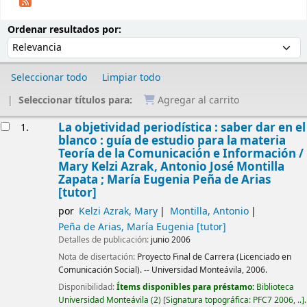
Ordenar
Ordenar por:
Ordenar resultados por:
Seleccionar todo
Limpiar todo
Seleccionar títulos para:
Agregar al carrito
Resultados
La objetividad periodística : saber dar en el
1.
blanco : guía de estudio para la materia
Teoría de la Comunicación e Información /
Mary Kelzi Azrak, Antonio José Montilla
Zapata ; María Eugenia Peña de Arias
[tutor]
por
Kelzi Azrak, Mary
Montilla, Antonio
Peña de Arias, María Eugenia
[tutor]
Detalles de publicación:
junio 2006
Nota de disertación:
Proyecto Final de Carrera (Licenciado en
Comunicación Social). -- Universidad Monteávila, 2006.
Disponibilidad:
Ítems disponibles para préstamo:
Biblioteca
Universidad Monteávila
(2)
Signatura topográfica:
PFC7 2006, ..
.