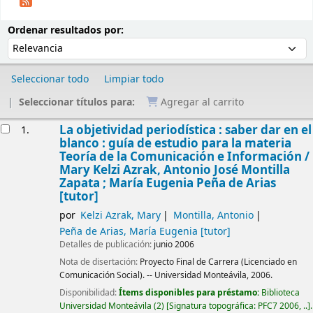
Ordenar
Ordenar por:
Ordenar resultados por:
Seleccionar todo
Limpiar todo
Seleccionar títulos para:
Agregar al carrito
Resultados
La objetividad periodística : saber dar en el
1.
blanco : guía de estudio para la materia
Teoría de la Comunicación e Información /
Mary Kelzi Azrak, Antonio José Montilla
Zapata ; María Eugenia Peña de Arias
[tutor]
por
Kelzi Azrak, Mary
Montilla, Antonio
Peña de Arias, María Eugenia
[tutor]
Detalles de publicación:
junio 2006
Nota de disertación:
Proyecto Final de Carrera (Licenciado en
Comunicación Social). -- Universidad Monteávila, 2006.
Disponibilidad:
Ítems disponibles para préstamo:
Biblioteca
Universidad Monteávila
(2)
Signatura topográfica:
PFC7 2006, ..
.