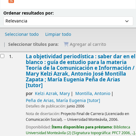
Ordenar
Ordenar por:
Ordenar resultados por:
Seleccionar todo
Limpiar todo
Seleccionar títulos para:
Agregar al carrito
Resultados
La objetividad periodística : saber dar en el
1.
blanco : guía de estudio para la materia
Teoría de la Comunicación e Información /
Mary Kelzi Azrak, Antonio José Montilla
Zapata ; María Eugenia Peña de Arias
[tutor]
por
Kelzi Azrak, Mary
Montilla, Antonio
Peña de Arias, María Eugenia
[tutor]
Detalles de publicación:
junio 2006
Nota de disertación:
Proyecto Final de Carrera (Licenciado en
Comunicación Social). -- Universidad Monteávila, 2006.
Disponibilidad:
Ítems disponibles para préstamo:
Biblioteca
Universidad Monteávila
(2)
Signatura topográfica:
PFC7 2006, ..
.