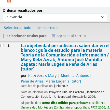
Ordenar
Ordenar por:
Ordenar resultados por:
Seleccionar todo
Limpiar todo
Seleccionar títulos para:
Agregar al carrito
Resultados
La objetividad periodística : saber dar en el
1.
blanco : guía de estudio para la materia
Teoría de la Comunicación e Información /
Mary Kelzi Azrak, Antonio José Montilla
Zapata ; María Eugenia Peña de Arias
[tutor]
por
Kelzi Azrak, Mary
Montilla, Antonio
Peña de Arias, María Eugenia
[tutor]
Detalles de publicación:
junio 2006
Nota de disertación:
Proyecto Final de Carrera (Licenciado en
Comunicación Social). -- Universidad Monteávila, 2006.
Disponibilidad:
Ítems disponibles para préstamo:
Biblioteca
Universidad Monteávila
(2)
Signatura topográfica:
PFC7 2006, ..
.