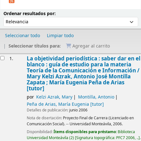
Ordenar
Ordenar por:
Ordenar resultados por:
Seleccionar todo
Limpiar todo
Seleccionar títulos para:
Agregar al carrito
Resultados
La objetividad periodística : saber dar en el
1.
blanco : guía de estudio para la materia
Teoría de la Comunicación e Información /
Mary Kelzi Azrak, Antonio José Montilla
Zapata ; María Eugenia Peña de Arias
[tutor]
por
Kelzi Azrak, Mary
Montilla, Antonio
Peña de Arias, María Eugenia
[tutor]
Detalles de publicación:
junio 2006
Nota de disertación:
Proyecto Final de Carrera (Licenciado en
Comunicación Social). -- Universidad Monteávila, 2006.
Disponibilidad:
Ítems disponibles para préstamo:
Biblioteca
Universidad Monteávila
(2)
Signatura topográfica:
PFC7 2006, ..
.