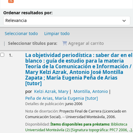
Ordenar
Ordenar por:
Ordenar resultados por:
Seleccionar todo
Limpiar todo
Seleccionar títulos para:
Agregar al carrito
Resultados
La objetividad periodística : saber dar en el
1.
blanco : guía de estudio para la materia
Teoría de la Comunicación e Información /
Mary Kelzi Azrak, Antonio José Montilla
Zapata ; María Eugenia Peña de Arias
[tutor]
por
Kelzi Azrak, Mary
Montilla, Antonio
Peña de Arias, María Eugenia
[tutor]
Detalles de publicación:
junio 2006
Nota de disertación:
Proyecto Final de Carrera (Licenciado en
Comunicación Social). -- Universidad Monteávila, 2006.
Disponibilidad:
Ítems disponibles para préstamo:
Biblioteca
Universidad Monteávila
(2)
Signatura topográfica:
PFC7 2006, ..
.