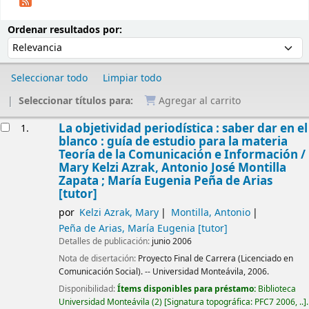
Ordenar
Ordenar por:
Ordenar resultados por:
Seleccionar todo
Limpiar todo
Seleccionar títulos para:
Agregar al carrito
Resultados
La objetividad periodística : saber dar en el
1.
blanco : guía de estudio para la materia
Teoría de la Comunicación e Información /
Mary Kelzi Azrak, Antonio José Montilla
Zapata ; María Eugenia Peña de Arias
[tutor]
por
Kelzi Azrak, Mary
Montilla, Antonio
Peña de Arias, María Eugenia
[tutor]
Detalles de publicación:
junio 2006
Nota de disertación:
Proyecto Final de Carrera (Licenciado en
Comunicación Social). -- Universidad Monteávila, 2006.
Disponibilidad:
Ítems disponibles para préstamo:
Biblioteca
Universidad Monteávila
(2)
Signatura topográfica:
PFC7 2006, ..
.