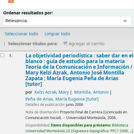
Ordenar
Ordenar por:
Ordenar resultados por:
Seleccionar todo
Limpiar todo
Seleccionar títulos para:
Agregar al carrito
Resultados
La objetividad periodística : saber dar en el
1.
blanco : guía de estudio para la materia
Teoría de la Comunicación e Información /
Mary Kelzi Azrak, Antonio José Montilla
Zapata ; María Eugenia Peña de Arias
[tutor]
por
Kelzi Azrak, Mary
Montilla, Antonio
Peña de Arias, María Eugenia
[tutor]
Detalles de publicación:
junio 2006
Nota de disertación:
Proyecto Final de Carrera (Licenciado en
Comunicación Social). -- Universidad Monteávila, 2006.
Disponibilidad:
Ítems disponibles para préstamo:
Biblioteca
Universidad Monteávila
(2)
Signatura topográfica:
PFC7 2006, ..
.