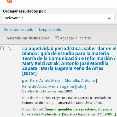
Ordenar
Ordenar por:
Ordenar resultados por:
Seleccionar todo
Limpiar todo
Seleccionar títulos para:
Agregar al carrito
Resultados
La objetividad periodística : saber dar en el
1.
blanco : guía de estudio para la materia
Teoría de la Comunicación e Información /
Mary Kelzi Azrak, Antonio José Montilla
Zapata ; María Eugenia Peña de Arias
[tutor]
por
Kelzi Azrak, Mary
Montilla, Antonio
Peña de Arias, María Eugenia
[tutor]
Detalles de publicación:
junio 2006
Nota de disertación:
Proyecto Final de Carrera (Licenciado en
Comunicación Social). -- Universidad Monteávila, 2006.
Disponibilidad:
Ítems disponibles para préstamo:
Biblioteca
Universidad Monteávila
(2)
Signatura topográfica:
PFC7 2006, ..
.