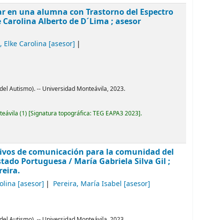
lar en una alumna con Trastorno del Espectro
e Carolina Alberto de D´Lima ; asesor
, Elke Carolina
[asesor]
del Autismo). -- Universidad Monteávila, 2023.
teávila
(1)
Signatura topográfica:
TEG EAPA3 2023
.
ivos de comunicación para la comunidad del
estado Portuguesa
/ María Gabriela Silva Gil ;
reira.
olina
[asesor]
Pereira, María Isabel
[asesor]
del Autismo). -- Universidad Monteávila, 2023.