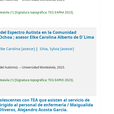
teávila
(1)
Signatura topográfica:
TEG EAPA4 2023
.
 del Espectro Autista en la Comunidad
Ochoa ; asesor Elke Carolina Alberto de D´Lima
lke Carolina
[asesor]
Silva, Sylvia
[asesor]
del Autismo). -- Universidad Monteávila, 2023.
teávila
(1)
Signatura topográfica:
TEG EAPA5 2023
.
lescentes con TEA que asisten al servicio de
irigido al personal de enfermería
/ Maigualida
Oliveros, Alejandro Acosta García.