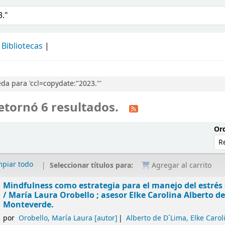
álogo
Bibliotecas
a para 'ccl=copydate:"2023."'
etornó 6 resultados.
Ord
mpiar todo
Seleccionar títulos para:
Agregar al carrito
Mindfulness como estrategia para el manejo del estrés
/ María Laura Orobello ; asesor Elke Carolina Alberto 
Monteverde.
por
Orobello, María Laura
[autor]
Alberto de D´Lima, Elke Carol