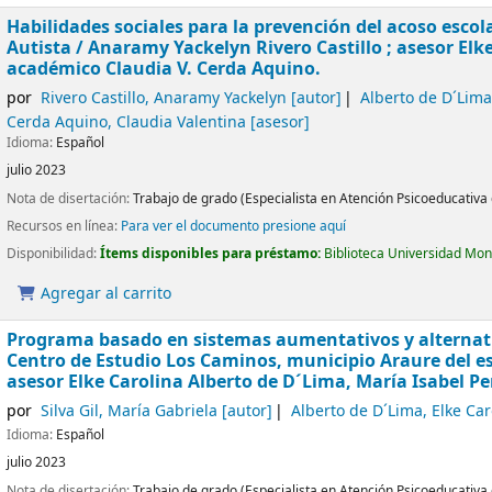
Habilidades sociales para la prevención del acoso esco
Autista
/ Anaramy Yackelyn Rivero Castillo ; asesor Elk
académico Claudia V. Cerda Aquino.
por
Rivero Castillo, Anaramy Yackelyn
[autor]
Alberto de D´Lima
Cerda Aquino, Claudia Valentina
[asesor]
Idioma:
Español
julio 2023
Nota de disertación:
Trabajo de grado (Especialista en Atención Psicoeducativa 
Recursos en línea:
Para ver el documento presione aquí
Disponibilidad:
Ítems disponibles para préstamo:
Biblioteca Universidad Mon
Agregar al carrito
Programa basado en sistemas aumentativos y alternat
Centro de Estudio Los Caminos, municipio Araure del 
asesor Elke Carolina Alberto de D´Lima, María Isabel Pe
por
Silva Gil, María Gabriela
[autor]
Alberto de D´Lima, Elke Car
Idioma:
Español
julio 2023
Nota de disertación:
Trabajo de grado (Especialista en Atención Psicoeducativa 