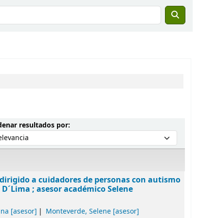
Ordenar por:
enar resultados por:
 dirigido a cuidadores de personas con autismo
de D´Lima ; asesor académico Selene
ina
[asesor]
Monteverde, Selene
[asesor]