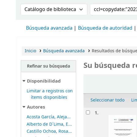
Buscar en el catálogo por:
Buscar en el cat
Búsqueda avanzada
Búsqueda de autoridad
Inicio
Búsqueda avanzada
Resultados de búsqued
Su búsqueda r
Refinar su búsqueda
Ordenar
Disponibilidad
Limitar a registros con
ítems disponibles
Seleccionar todo
Li
Autores
Resultados
1.
Acosta García, Aleja...
Alberto de D´Lima, E...
Castillo Ochoa, Rosa...