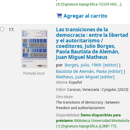
(3)
Signatura topográfica:
F2329 H65, ..
.
Agregar al carrito
Las transiciones de la
17.
democracia : entre la libertad
y el autoritarismo /
coeditores, Julio Borges,
Paola Bautista de Alemán,
Juan Miguel Matheus
por
Borges, Julio
, 1969-
[editor]
Bautista de Alemán, Paola
[editor]
Portada local
Matheus, Juan Miguel
[editor]
Idioma:
Español
Editor:
Caracas, Venezuela :
Cyngular,
[2023]
Otro título:
The transitions of democracy : between
freedom and authoritarianism
Disponibilidad:
Ítems disponibles para
préstamo:
Biblioteca Universidad Monteávila
(1)
Signatura topográfica:
JL3881 T7
.