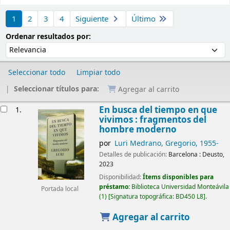
Ordenar
1
2
3
4
Siguiente
Último
Ordenar por:
Ordenar resultados por:
Seleccionar todo
Limpiar todo
Seleccionar títulos para:
Agregar al carrito
Resultados
En busca del tiempo en que
1.
vivimos : fragmentos del
hombre moderno
por
Luri Medrano, Gregorio
, 1955-
Detalles de publicación:
Barcelona :
Deusto,
2023
Disponibilidad:
Ítems disponibles para
préstamo:
Biblioteca Universidad Monteávila
Portada local
(1)
Signatura topográfica:
BD450 L8
.
Agregar al carrito