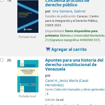
Cincuenta artículos de
19.
derecho público
por
Sira Santana, Gabriel
Detalles de publicación:
Caracas :
Centro
para la Integración y el Derecho Público,
CIDEP,
2023
Disponibilidad:
Ítems disponibles para
préstamo:
Biblioteca Universidad Monteávila
Portada local
(1)
Signatura topográfica:
KHW2900 S57
.
Agregar al carrito
Apuntes para una historia del
20.
derecho constitucional de
Venezuela
por
Casal H., Jesús María (Casal
Hernández)
Series
Colección manuales y obras generales
; 3
Portada local
Edición:
2a ed.