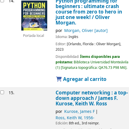
Python programming for
14.
beginners : ultimate crash
course from zero to hero in
just one week!
/ Oliver
Morgan.
por
Morgan, Oliver
[autor]
Portada local
Idioma:
Inglés
Editor:
[Orlando, Florida :
Oliver Morgan],
2023
Disponibilidad:
Ítems disponibles para
préstamo:
Biblioteca Universidad Monteávila
(1)
Signatura topográfica:
QA76.73 P98 M6
.
Agregar al carrito
Computer networking : a top-
15.
down approach /
James F.
Kurose, Keith W. Ross
por
Kurose, James F
Ross, Keith W
, 1956-
Edición:
8th ed., 3rd reimpr.