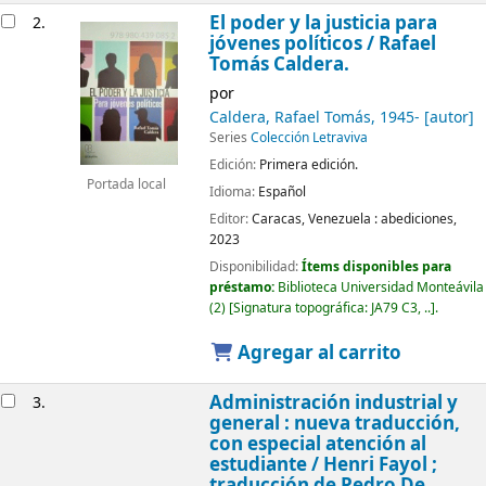
El poder y la justicia para
2.
jóvenes políticos
/ Rafael
Tomás Caldera.
por
Caldera, Rafael Tomás
, 1945-
[autor]
Series
Colección Letraviva
Edición:
Primera edición.
Portada local
Idioma:
Español
Editor:
Caracas, Venezuela :
abediciones,
2023
Disponibilidad:
Ítems disponibles para
préstamo:
Biblioteca Universidad Monteávila
(2)
Signatura topográfica:
JA79 C3, ..
.
Agregar al carrito
Administración industrial y
3.
general : nueva traducción,
con especial atención al
estudiante /
Henri Fayol ;
traducción de Pedro De