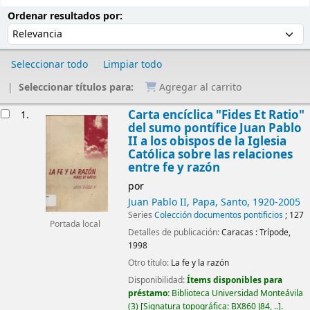
Ordenar
Ordenar por:
Ordenar resultados por:
Seleccionar todo
Limpiar todo
Seleccionar títulos para:
Agregar al carrito
Resultados
Carta encíclica "Fides Et Ratio"
1.
del sumo pontífice Juan Pablo
II a los obispos de la Iglesia
Católica sobre las relaciones
entre fe y razón
por
Juan Pablo II, Papa, Santo
, 1920-2005
Series
Colección documentos pontificios
; 127
Portada local
Detalles de publicación:
Caracas :
Trípode,
1998
Otro título:
La fe y la razón
Disponibilidad:
Ítems disponibles para
préstamo:
Biblioteca Universidad Monteávila
(3)
Signatura topográfica:
BX860 J84, ..
.