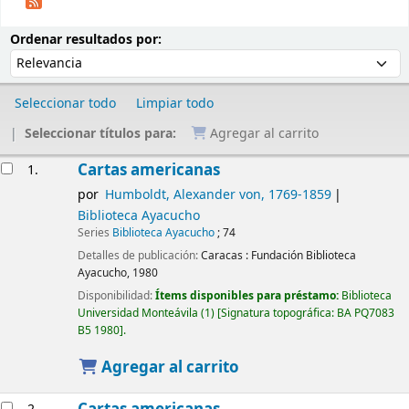
Ordenar
Ordenar por:
Ordenar resultados por:
Seleccionar todo
Limpiar todo
Seleccionar títulos para:
Agregar al carrito
Resultados
Cartas americanas
1.
por
Humboldt, Alexander von
, 1769-1859
Biblioteca Ayacucho
Series
Biblioteca Ayacucho
; 74
Detalles de publicación:
Caracas :
Fundación Biblioteca
Ayacucho,
1980
Disponibilidad:
Ítems disponibles para préstamo:
Biblioteca
Universidad Monteávila
(1)
Signatura topográfica:
BA PQ7083
B5 1980
.
Agregar al carrito