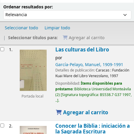
Ordenar
Ordenar por:
Ordenar resultados por:
Seleccionar todo
Limpiar todo
Seleccionar títulos para:
Agregar al carrito
Resultados
Las culturas del Libro
1.
por
García-Pelayo, Manuel
, 1909-1991
Detalles de publicación:
Caracas :
Fundación
Kuai Mare del Libro Venezolano,
1997
Disponibilidad:
Ítems disponibles para
préstamo:
Biblioteca Universidad Monteávila
(2)
Signatura topográfica:
BS538.7 G37 1997,
Portada local
..
.
Agregar al carrito
Conocer la Biblia : iniciación a
2.
la Sagrada Escritura