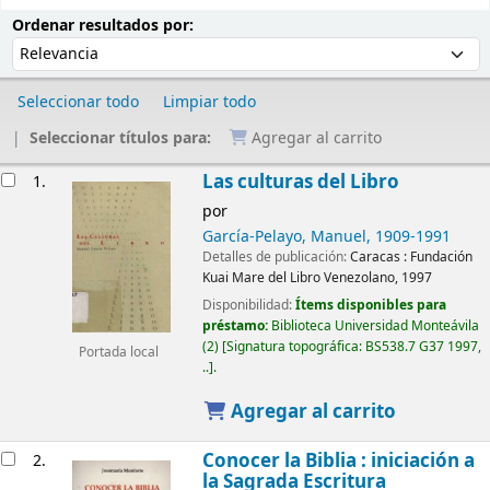
Ordenar
Ordenar por:
Ordenar resultados por:
Seleccionar todo
Limpiar todo
Seleccionar títulos para:
Agregar al carrito
Resultados
Las culturas del Libro
1.
por
García-Pelayo, Manuel
, 1909-1991
Detalles de publicación:
Caracas :
Fundación
Kuai Mare del Libro Venezolano,
1997
Disponibilidad:
Ítems disponibles para
préstamo:
Biblioteca Universidad Monteávila
(2)
Signatura topográfica:
BS538.7 G37 1997,
Portada local
..
.
Agregar al carrito
Conocer la Biblia : iniciación a
2.
la Sagrada Escritura