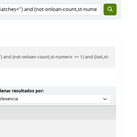
 and (not-onloan-count,st-numeric >= 1) and (lost,st-
Ordenar por:
enar resultados por: