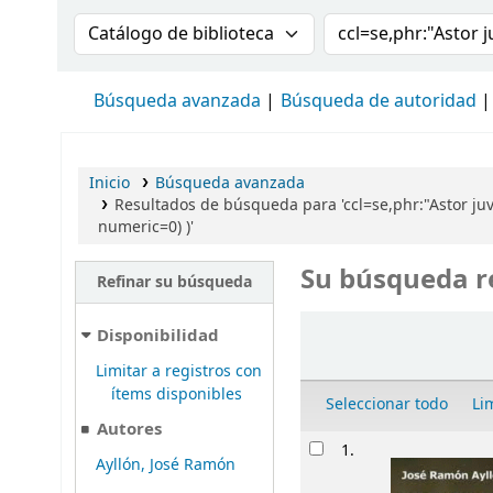
Buscar en el catálogo por:
Buscar en el cat
Búsqueda avanzada
Búsqueda de autoridad
Inicio
Búsqueda avanzada
Resultados de búsqueda para 'ccl=se,phr:"Astor juv
numeric=0) )'
Su búsqueda r
Refinar su búsqueda
Ordenar
Disponibilidad
Limitar a registros con
ítems disponibles
Seleccionar todo
Li
Autores
Resultados
1.
Ayllón, José Ramón