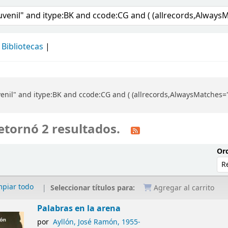
álogo
Bibliotecas
enil" and itype:BK and ccode:CG and ( (allrecords,AlwaysMatches='')
etornó 2 resultados.
Ord
mpiar todo
Seleccionar títulos para:
Agregar al carrito
Palabras en la arena
por
Ayllón, José Ramón
, 1955-