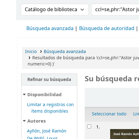
Buscar en el catálogo por:
Buscar en el cat
Búsqueda avanzada
Búsqueda de autoridad
Inicio
Búsqueda avanzada
Resultados de búsqueda para 'ccl=se,phr:"Astor juv
numeric=0) )'
Su búsqueda r
Refinar su búsqueda
Ordenar
Disponibilidad
Limitar a registros con
ítems disponibles
Seleccionar todo
Li
Autores
Resultados
1.
Ayllón, José Ramón
De Wohl, Louis