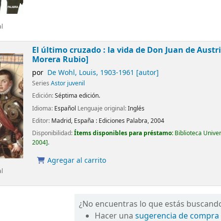
al
El último cruzado : la vida de Don Juan de Austr
Morera Rubio]
por
De Wohl, Louis
, 1903-1961
[autor]
Series
Astor juvenil
Edición:
Séptima edición.
Idioma:
Español
Lenguaje original:
Inglés
Editor:
Madrid, España :
Ediciones Palabra,
2004
Disponibilidad:
Ítems disponibles para préstamo:
Biblioteca Unive
2004
.
Agregar al carrito
al
¿No encuentras lo que estás buscand
Hacer una
sugerencia de compra