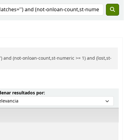
 and (not-onloan-count,st-numeric >= 1) and (lost,st-
Ordenar por:
enar resultados por: