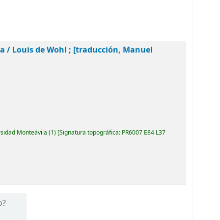
ia /
Louis de Wohl ; [traducción, Manuel
rsidad Monteávila
(1)
Signatura topográfica:
PR6007 E84 L37
o?