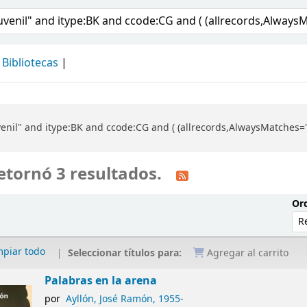
álogo
Bibliotecas
enil" and itype:BK and ccode:CG and ( (allrecords,AlwaysMatches='')
etornó 3 resultados.
Ord
mpiar todo
Seleccionar títulos para:
Agregar al carrito
Palabras en la arena
por
Ayllón, José Ramón
, 1955-