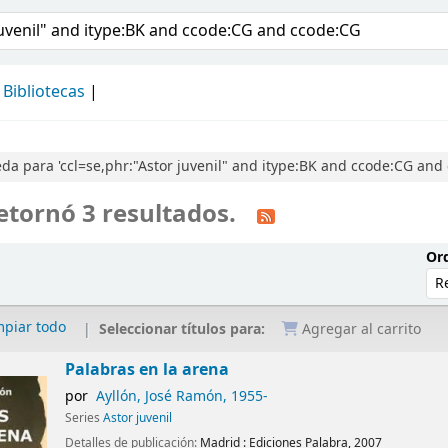
álogo
Bibliotecas
a para 'ccl=se,phr:"Astor juvenil" and itype:BK and ccode:CG and
etornó 3 resultados.
Ord
mpiar todo
Seleccionar títulos para:
Agregar al carrito
Palabras en la arena
por
Ayllón, José Ramón
, 1955-
Series
Astor juvenil
Detalles de publicación:
Madrid :
Ediciones Palabra,
2007