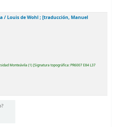
ia /
Louis de Wohl ; [traducción, Manuel
rsidad Monteávila
(1)
Signatura topográfica:
PR6007 E84 L37
o?