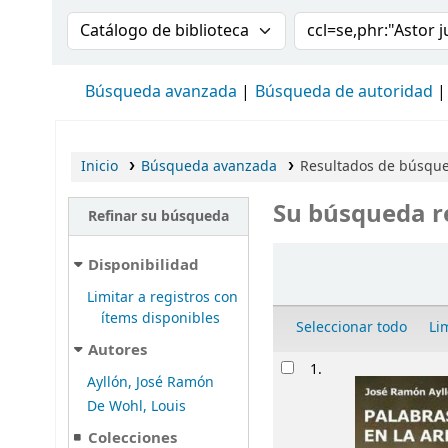
Buscar en el catálogo por:
Buscar en el cat
Búsqueda avanzada
Búsqueda de autoridad
Inicio
Búsqueda avanzada
Resultados de búsqued
Su búsqueda r
Refinar su búsqueda
Ordenar
Disponibilidad
Limitar a registros con
ítems disponibles
Seleccionar todo
Li
Autores
Resultados
1.
Ayllón, José Ramón
De Wohl, Louis
Colecciones