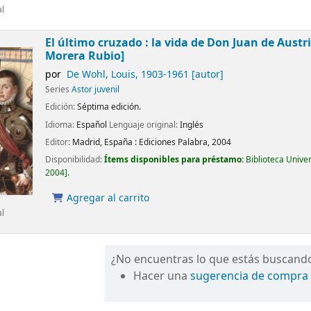
al
El último cruzado : la vida de Don Juan de Austr
Morera Rubio]
por
De Wohl, Louis
, 1903-1961
[autor]
Series
Astor juvenil
Edición:
Séptima edición.
Idioma:
Español
Lenguaje original:
Inglés
Editor:
Madrid, España :
Ediciones Palabra,
2004
Disponibilidad:
Ítems disponibles para préstamo:
Biblioteca Unive
2004
.
Agregar al carrito
al
¿No encuentras lo que estás buscand
Hacer una
sugerencia de compra