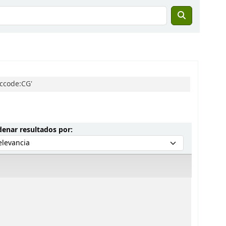
 ccode:CG'
Ordenar por:
enar resultados por: