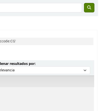
 ccode:CG'
Ordenar por:
enar resultados por: