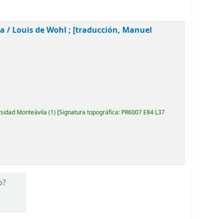
ia /
Louis de Wohl ; [traducción, Manuel
rsidad Monteávila
(1)
Signatura topográfica:
PR6007 E84 L37
o?