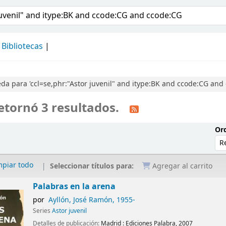
álogo
Bibliotecas
a para 'ccl=se,phr:"Astor juvenil" and itype:BK and ccode:CG and
etornó 3 resultados.
Ord
mpiar todo
Seleccionar títulos para:
Agregar al carrito
Palabras en la arena
por
Ayllón, José Ramón
, 1955-
Series
Astor juvenil
Detalles de publicación:
Madrid :
Ediciones Palabra,
2007