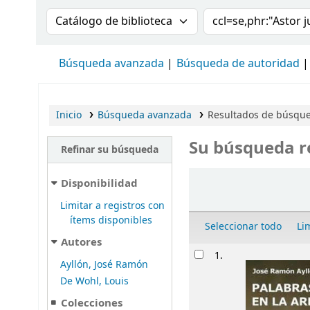
Buscar en el catálogo por:
Buscar en el cat
Búsqueda avanzada
Búsqueda de autoridad
Inicio
Búsqueda avanzada
Resultados de búsqued
Su búsqueda r
Refinar su búsqueda
Ordenar
Disponibilidad
Limitar a registros con
ítems disponibles
Seleccionar todo
Li
Autores
Resultados
1.
Ayllón, José Ramón
De Wohl, Louis
Colecciones