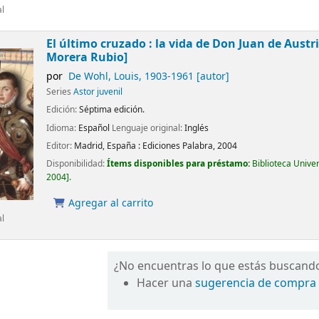
al
El último cruzado : la vida de Don Juan de Austr
Morera Rubio]
por
De Wohl, Louis
, 1903-1961
[autor]
Series
Astor juvenil
Edición:
Séptima edición.
Idioma:
Español
Lenguaje original:
Inglés
Editor:
Madrid, España :
Ediciones Palabra,
2004
Disponibilidad:
Ítems disponibles para préstamo:
Biblioteca Unive
2004
.
Agregar al carrito
al
¿No encuentras lo que estás buscand
Hacer una
sugerencia de compra