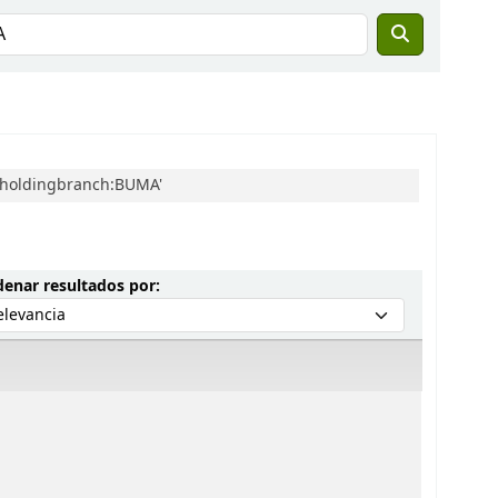
d holdingbranch:BUMA'
Ordenar por:
enar resultados por: