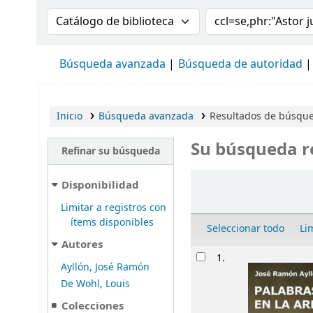
Buscar en el catálogo por:
Buscar en el cat
Búsqueda avanzada
Búsqueda de autoridad
Inicio
Búsqueda avanzada
Resultados de búsque
Su búsqueda r
Refinar su búsqueda
Ordenar
Disponibilidad
Limitar a registros con
ítems disponibles
Seleccionar todo
Li
Autores
Resultados
1.
Ayllón, José Ramón
De Wohl, Louis
Colecciones