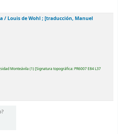
ia /
Louis de Wohl ; [traducción, Manuel
rsidad Monteávila
(1)
Signatura topográfica:
PR6007 E84 L37
o?