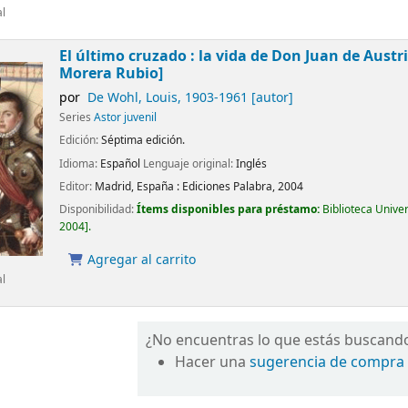
al
El último cruzado : la vida de Don Juan de Austr
Morera Rubio]
por
De Wohl, Louis
, 1903-1961
[autor]
Series
Astor juvenil
Edición:
Séptima edición.
Idioma:
Español
Lenguaje original:
Inglés
Editor:
Madrid, España :
Ediciones Palabra,
2004
Disponibilidad:
Ítems disponibles para préstamo:
Biblioteca Unive
2004
.
Agregar al carrito
al
¿No encuentras lo que estás buscand
Hacer una
sugerencia de compra