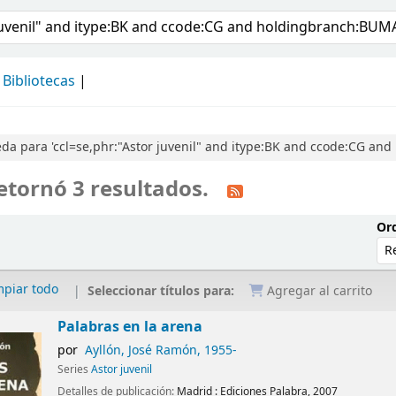
álogo
Bibliotecas
da para 'ccl=se,phr:"Astor juvenil" and itype:BK and ccode:CG an
etornó 3 resultados.
Ord
mpiar todo
Seleccionar títulos para:
Agregar al carrito
Palabras en la arena
por
Ayllón, José Ramón
, 1955-
Series
Astor juvenil
Detalles de publicación:
Madrid :
Ediciones Palabra,
2007