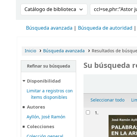
Buscar en el catálogo por:
Buscar en el cat
Búsqueda avanzada
Búsqueda de autoridad
Inicio
Búsqueda avanzada
Resultados de búsqued
Su búsqueda r
Refinar su búsqueda
Ordenar
Disponibilidad
Limitar a registros con
ítems disponibles
Seleccionar todo
Li
Autores
Resultados
1.
Ayllón, José Ramón
Colecciones
Colección general