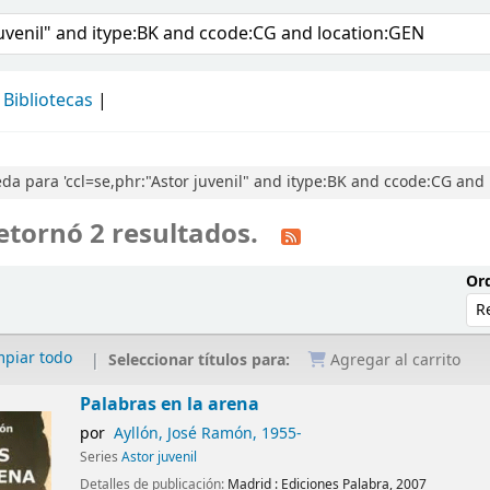
álogo
Bibliotecas
a para 'ccl=se,phr:"Astor juvenil" and itype:BK and ccode:CG and 
etornó 2 resultados.
Ord
mpiar todo
Seleccionar títulos para:
Agregar al carrito
Palabras en la arena
por
Ayllón, José Ramón
, 1955-
Series
Astor juvenil
Detalles de publicación:
Madrid :
Ediciones Palabra,
2007