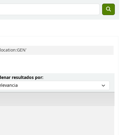
location:GEN'
Ordenar por:
enar resultados por: