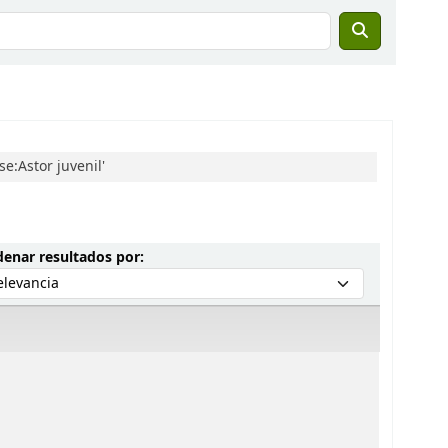
e:Astor juvenil'
Ordenar por:
enar resultados por: