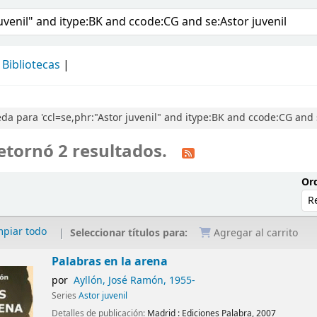
álogo
Bibliotecas
a para 'ccl=se,phr:"Astor juvenil" and itype:BK and ccode:CG and s
etornó 2 resultados.
Ord
mpiar todo
Seleccionar títulos para:
Agregar al carrito
Palabras en la arena
por
Ayllón, José Ramón
, 1955-
Series
Astor juvenil
Detalles de publicación:
Madrid :
Ediciones Palabra,
2007