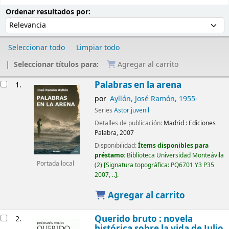
Ordenar
Ordenar por:
Ordenar resultados por:
Seleccionar todo
Limpiar todo
Seleccionar títulos para:
Agregar al carrito
Resultados
Palabras en la arena
1.
por
Ayllón, José Ramón
, 1955-
Series
Astor juvenil
Detalles de publicación:
Madrid :
Ediciones
Palabra,
2007
Disponibilidad:
Ítems disponibles para
préstamo:
Biblioteca Universidad Monteávila
Portada local
(2)
Signatura topográfica:
PQ6701 Y3 P35
2007, ..
.
Agregar al carrito
Querido bruto : novela
2.
histórica sobre la vida de Julio