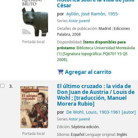
César
por
Ayllón, José Ramón
, 1955-
Series
Astor juvenil
Detalles de publicación:
Madrid :
Ediciones
Palabra,
2008
Portada local
Disponibilidad:
Ítems disponibles para
préstamo:
Biblioteca Universidad Monteávila
(1)
Signatura topográfica:
PQ6701 Y3 Q5
2008
.
Agregar al carrito
El último cruzado : la vida de
3.
Don Juan de Austria /
Louis de
Wohl ; [traducción, Manuel
Morera Rubio]
por
De Wohl, Louis
, 1903-1961
[autor]
Series
Astor juvenil
Edición:
Séptima edición.
Portada local
Idioma:
Español
Lenguaje original:
Inglés