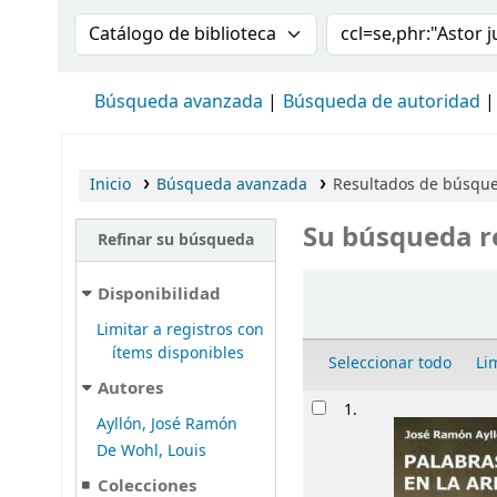
Buscar en el catálogo por:
Buscar en el cat
Búsqueda avanzada
Búsqueda de autoridad
Inicio
Búsqueda avanzada
Resultados de búsqued
Su búsqueda r
Refinar su búsqueda
Ordenar
Disponibilidad
Limitar a registros con
ítems disponibles
Seleccionar todo
Li
Autores
Resultados
1.
Ayllón, José Ramón
De Wohl, Louis
Colecciones