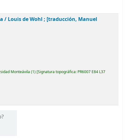
ia /
Louis de Wohl ; [traducción, Manuel
rsidad Monteávila
(1)
Signatura topográfica:
PR6007 E84 L37
o?