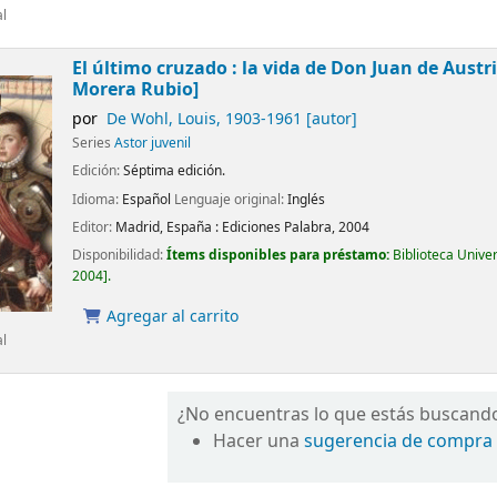
al
El último cruzado : la vida de Don Juan de Austr
Morera Rubio]
por
De Wohl, Louis
, 1903-1961
[autor]
Series
Astor juvenil
Edición:
Séptima edición.
Idioma:
Español
Lenguaje original:
Inglés
Editor:
Madrid, España :
Ediciones Palabra,
2004
Disponibilidad:
Ítems disponibles para préstamo:
Biblioteca Unive
2004
.
Agregar al carrito
al
¿No encuentras lo que estás buscand
Hacer una
sugerencia de compra