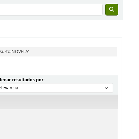
 su-to:NOVELA'
Ordenar por:
enar resultados por: