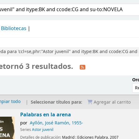
álogo
Bibliotecas
a para 'ccl=se,phr:"Astor juvenil" and itype:BK and ccode:CG and
etornó 3 resultados.
Ord
mpiar todo
Seleccionar títulos para:
Agregar al carrito
Palabras en la arena
por
Ayllón, José Ramón
, 1955-
Series
Astor juvenil
Detalles de publicación:
Madrid :
Ediciones Palabra,
2007