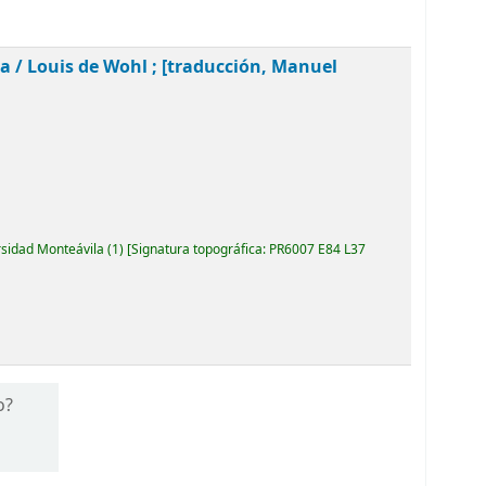
ia /
Louis de Wohl ; [traducción, Manuel
rsidad Monteávila
(1)
Signatura topográfica:
PR6007 E84 L37
o?