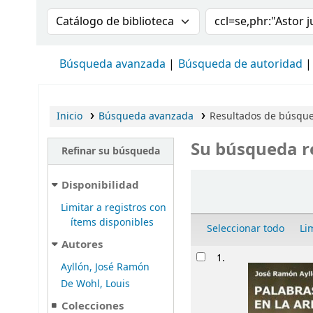
Buscar en el catálogo por:
Buscar en el cat
Búsqueda avanzada
Búsqueda de autoridad
Inicio
Búsqueda avanzada
Resultados de búsqued
Su búsqueda r
Refinar su búsqueda
Ordenar
Disponibilidad
Limitar a registros con
ítems disponibles
Seleccionar todo
Li
Autores
Resultados
1.
Ayllón, José Ramón
De Wohl, Louis
Colecciones