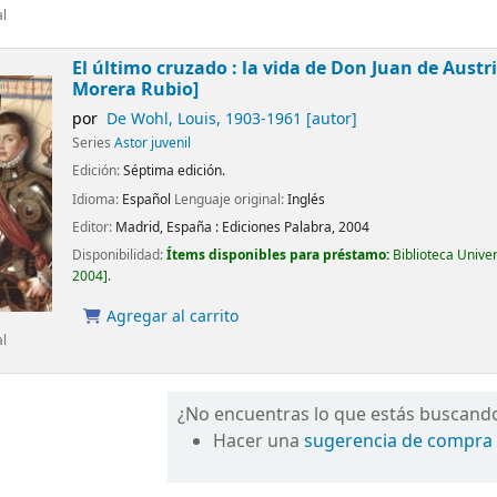
al
El último cruzado : la vida de Don Juan de Austr
Morera Rubio]
por
De Wohl, Louis
, 1903-1961
[autor]
Series
Astor juvenil
Edición:
Séptima edición.
Idioma:
Español
Lenguaje original:
Inglés
Editor:
Madrid, España :
Ediciones Palabra,
2004
Disponibilidad:
Ítems disponibles para préstamo:
Biblioteca Unive
2004
.
Agregar al carrito
al
¿No encuentras lo que estás buscand
Hacer una
sugerencia de compra