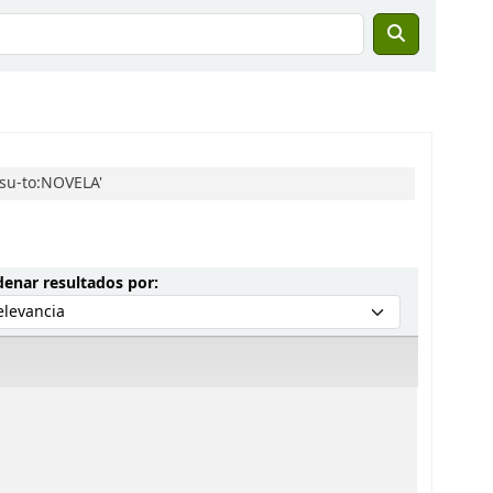
 su-to:NOVELA'
Ordenar por:
enar resultados por: