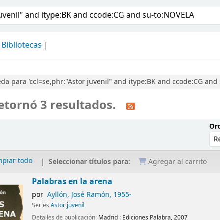
álogo
Bibliotecas
a para 'ccl=se,phr:"Astor juvenil" and itype:BK and ccode:CG and
etornó 3 resultados.
Ord
mpiar todo
Seleccionar títulos para:
Agregar al carrito
Palabras en la arena
por
Ayllón, José Ramón
, 1955-
Series
Astor juvenil
Detalles de publicación:
Madrid :
Ediciones Palabra,
2007