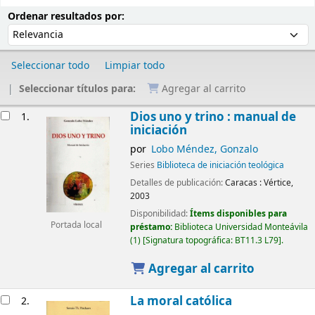
Ordenar
Ordenar por:
Ordenar resultados por:
Seleccionar todo
Limpiar todo
Seleccionar títulos para:
Agregar al carrito
Resultados
Dios uno y trino : manual de
1.
iniciación
por
Lobo Méndez, Gonzalo
Series
Biblioteca de iniciación teológica
Detalles de publicación:
Caracas :
Vértice,
2003
Disponibilidad:
Ítems disponibles para
Portada local
préstamo:
Biblioteca Universidad Monteávila
(1)
Signatura topográfica:
BT11.3 L79
.
Agregar al carrito
La moral católica
2.