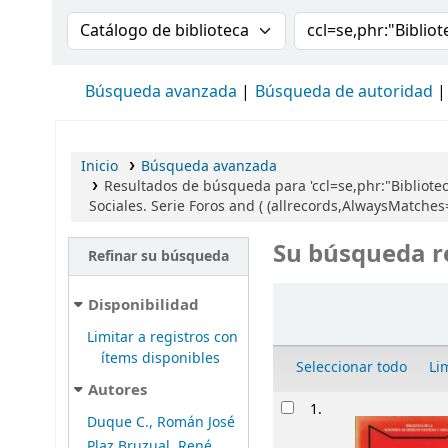
Buscar en el catálogo por:
Buscar en el cat
Búsqueda avanzada
Búsqueda de autoridad
Inicio
Búsqueda avanzada
Resultados de búsqueda para 'ccl=se,phr:"Biblioteca
Sociales. Serie Foros and ( (allrecords,AlwaysMatches=
Su búsqueda r
Refinar su búsqueda
Ordenar
Disponibilidad
Limitar a registros con
ítems disponibles
Seleccionar todo
Li
Autores
Resultados
1.
Duque C., Román José
Plaz Bruzual, René