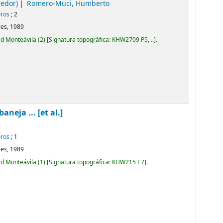
edor)
Romero-Muci, Humberto
oros
; 2
les,
1989
ad Monteávila
(2)
Signatura topográfica:
KHW2709 P5, ..
.
aneja ... [et al.]
oros
; 1
les,
1989
ad Monteávila
(1)
Signatura topográfica:
KHW215 E7
.