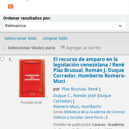
Ordenar
Ordenar por:
Ordenar resultados por:
Seleccionar todo
Limpiar todo
Seleccionar títulos para:
Agregar al carrito
Resultados
El recurso de amparo en la
1.
legislación venezolana /
René
Plaz Bruzual, Román J. Duque
Corredor, Humberto Romero-
Muci
por
Plaz Bruzual, René
Duque C., Román José (Duque
Corredor)
Portada local
Romero-Muci, Humberto
Series
Biblioteca de la Academia de Ciencias
Políticas y Sociales. Serie Foros
; 2
Detalles de publicación:
Caracas :
Academia