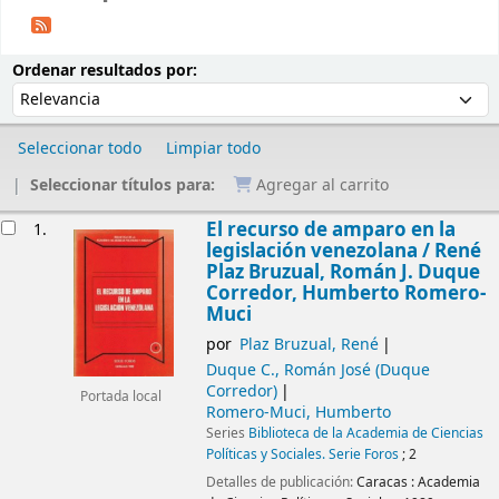
Ordenar
Ordenar por:
Ordenar resultados por:
Seleccionar todo
Limpiar todo
Seleccionar títulos para:
Agregar al carrito
Resultados
El recurso de amparo en la
1.
legislación venezolana /
René
Plaz Bruzual, Román J. Duque
Corredor, Humberto Romero-
Muci
por
Plaz Bruzual, René
Duque C., Román José (Duque
Corredor)
Portada local
Romero-Muci, Humberto
Series
Biblioteca de la Academia de Ciencias
Políticas y Sociales. Serie Foros
; 2
Detalles de publicación:
Caracas :
Academia